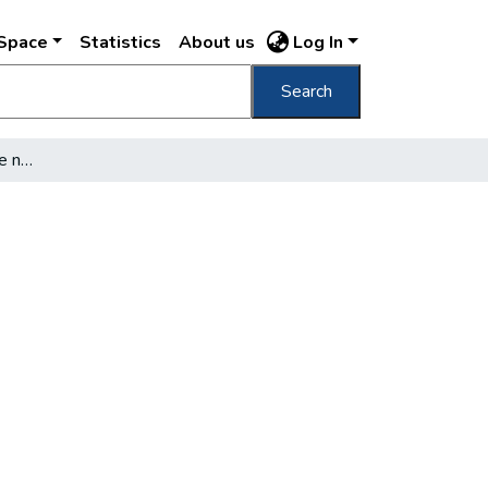
DSpace
Statistics
About us
Log In
Search
Budapest és Szentendre nyári programja