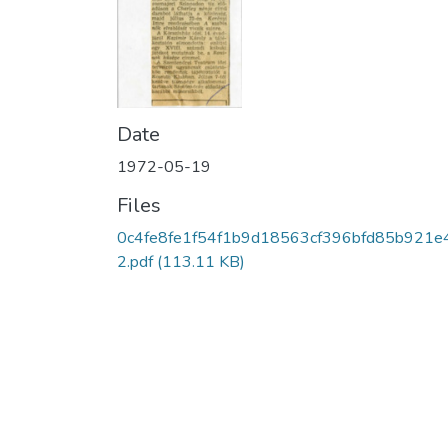
Date
1972-05-19
Files
0c4fe8fe1f54f1b9d18563cf396bfd85b921e
2.pdf
(113.11 KB)