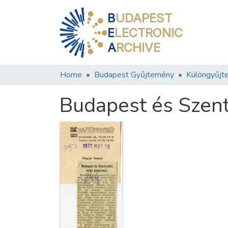
B
UDAPEST
E
LECTRONIC
A
RCHIVE
Home
Budapest Gyűjtemény
Különgyűjt
Budapest és Szent