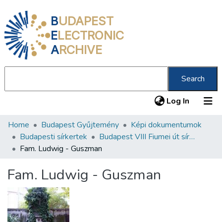
B
UDAPEST
E
LECTRONIC
A
RCHIVE
Search
(current
Log In
Home
Budapest Gyűjtemény
Képi dokumentumok
Communities & Collections
Budapesti sírkertek
Budapest VIII Fiumei út sírkert 3. rész
All of DSpace
Fam. Ludwig - Guszman
Statistics
Fam. Ludwig - Guszman
About us