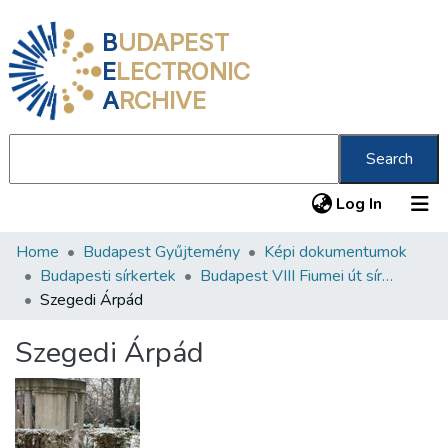
B
UDAPEST
E
LECTRONIC
A
RCHIVE
Search
(current
Log In
Home
Budapest Gyűjtemény
Képi dokumentumok
Communities & Collections
Budapesti sírkertek
Budapest VIII Fiumei út sírkert 1. rész
All of DSpace
Szegedi Árpád
Statistics
Szegedi Árpád
About us