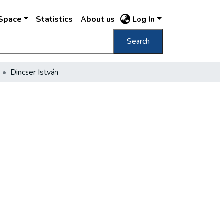
DSpace
Statistics
About us
Log In
Search
Dincser István