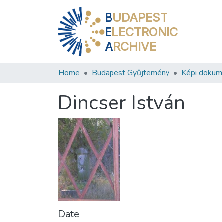
B
UDAPEST
E
LECTRONIC
A
RCHIVE
Home
Budapest Gyűjtemény
Képi doku
Dincser István
Date