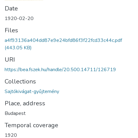
Date
1920-02-20
Files
a4f93136a404dd87e9e24bfd86f3f22fcd33c44c.pdf
(443.05 KB)
URI
https://bea.fszek.hu/handle/20.500.14711/126719
Collections
Sajtókivágat-gyűjtemény
Place, address
Budapest
Temporal coverage
1920