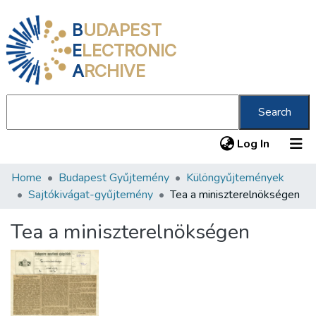
B
UDAPEST
E
LECTRONIC
A
RCHIVE
Search
(current
Log In
Home
Budapest Gyűjtemény
Különgyűjtemények
Communities & Collections
Sajtókivágat-gyűjtemény
Tea a miniszterelnökségen
All of DSpace
Tea a miniszterelnökségen
Statistics
About us