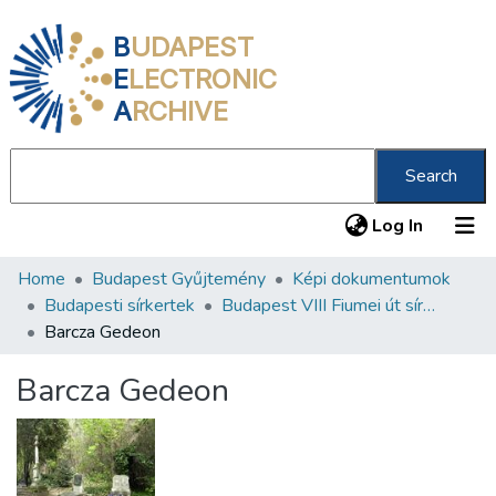
B
UDAPEST
E
LECTRONIC
A
RCHIVE
Search
(current
Log In
Home
Budapest Gyűjtemény
Képi dokumentumok
Communities & Collections
Budapesti sírkertek
Budapest VIII Fiumei út sírkert 2. rész
All of DSpace
Barcza Gedeon
Statistics
Barcza Gedeon
About us