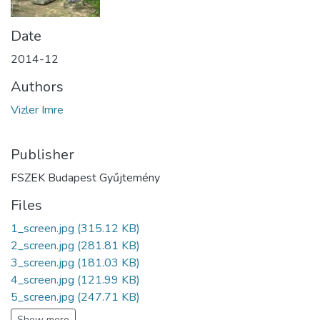
Date
2014-12
Authors
Vizler Imre
Publisher
FSZEK Budapest Gyűjtemény
Files
1_screen.jpg
(315.12 KB)
2_screen.jpg
(281.81 KB)
3_screen.jpg
(181.03 KB)
4_screen.jpg
(121.99 KB)
5_screen.jpg
(247.71 KB)
Show more