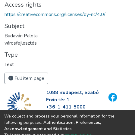
Access rights
https://creativecommons.org/licenses/by-nc/4.0/
Subject
Budavári Palota
városfejlesztés
Type
Text
Full item page
1088 Budapest, Szabó
Ervin tér 1.
+36-1-411-5000
info@fszek.hu
We collect and process your personal information for the
https://fszek.hu
following purposes:
Authentication, Preferences,
Acknowledgement and Statistics
.