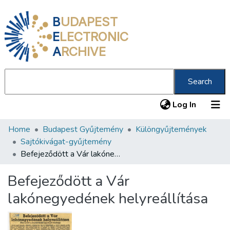
B
UDAPEST
E
LECTRONIC
A
RCHIVE
Search
(current
Log In
Home
Budapest Gyűjtemény
Különgyűjtemények
Communities & Collections
Sajtókivágat-gyűjtemény
All of DSpace
Befejeződött a Vár lakónegyedének helyreállítása
Statistics
Befejeződött a Vár
About us
lakónegyedének helyreállítása