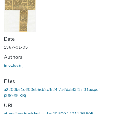
Date
1967-01-05
Authors
(moldován)
Files
a2200be1d600eb5cb2cf524f7a6da5f3f1af31ae.pdf
(360.65 KB)
URI
https://bea.fszek.hu/handle/20.500.14711/99905