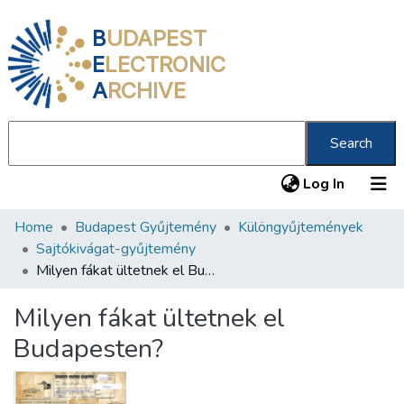
B
UDAPEST
E
LECTRONIC
A
RCHIVE
Search
(current
Log In
Home
Budapest Gyűjtemény
Különgyűjtemények
Communities & Collections
Sajtókivágat-gyűjtemény
All of DSpace
Milyen fákat ültetnek el Budapesten?
Statistics
Milyen fákat ültetnek el
About us
Budapesten?