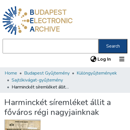
B
UDAPEST
E
LECTRONIC
A
RCHIVE
Search
(current
Log In
Home
Budapest Gyűjtemény
Különgyűjtemények
Communities & Collections
Sajtókivágat-gyűjtemény
All of DSpace
Harminckét síremléket állit a főváros régi nagyjainknak
Statistics
Harminckét síremléket állit a
About us
főváros régi nagyjainknak