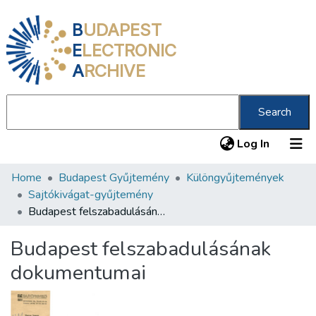
B
UDAPEST
E
LECTRONIC
A
RCHIVE
Search
(current
Log In
Home
Budapest Gyűjtemény
Különgyűjtemények
Communities & Collections
Sajtókivágat-gyűjtemény
All of DSpace
Budapest felszabadulásának dokumentumai
Statistics
Budapest felszabadulásának
About us
dokumentumai