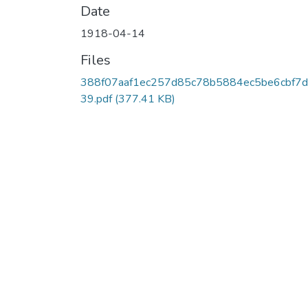
Date
1918-04-14
Files
388f07aaf1ec257d85c78b5884ec5be6cbf7
39.pdf
(377.41 KB)