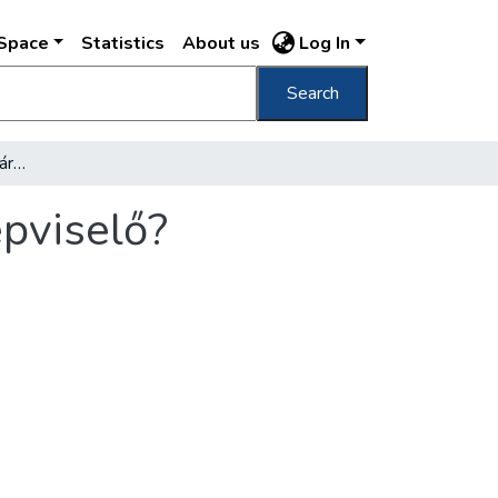
DSpace
Statistics
About us
Log In
Search
Miért lett Bárczy főpolgármester és nem képviselő?
épviselő?