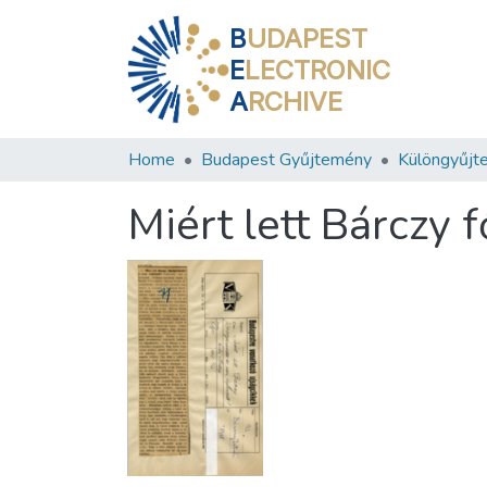
B
UDAPEST
E
LECTRONIC
A
RCHIVE
Home
Budapest Gyűjtemény
Különgyűjt
Miért lett Bárczy