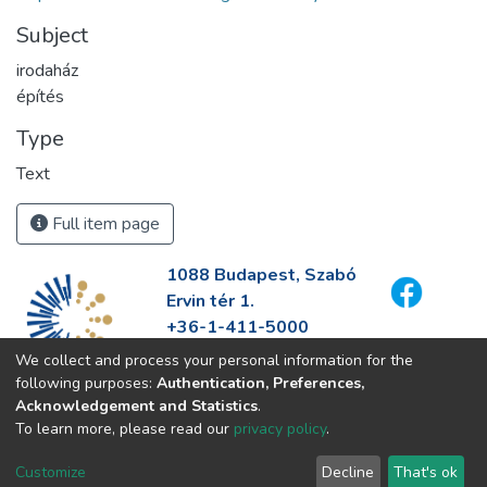
Subject
irodaház
építés
Type
Text
Full item page
1088 Budapest, Szabó
Ervin tér 1.
+36-1-411-5000
info@fszek.hu
We collect and process your personal information for the
https://fszek.hu
following purposes:
Authentication, Preferences,
Acknowledgement and Statistics
.
To learn more, please read our
privacy policy
.
Customize
Decline
That's ok