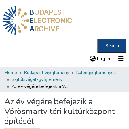
B
UDAPEST
E
LECTRONIC
A
RCHIVE
Search
(current
Log In
Home
Budapest Gyűjtemény
Különgyűjtemények
Communities & Collections
Sajtókivágat-gyűjtemény
All of DSpace
Az év végére befejezik a Vörösmarty téri kultúrközpont építését
Statistics
Az év végére befejezik a
About us
Vörösmarty téri kultúrközpont
építését