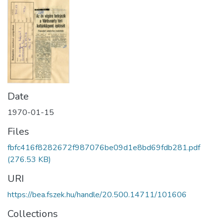
Date
1970-01-15
Files
fbfc416f8282672f987076be09d1e8bd69fdb281.pdf
(276.53 KB)
URI
https://bea.fszek.hu/handle/20.500.14711/101606
Collections