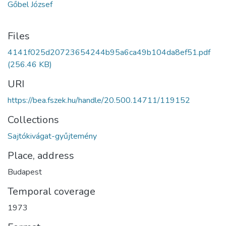
Gőbel József
Files
4141f025d20723654244b95a6ca49b104da8ef51.pdf
(256.46 KB)
URI
https://bea.fszek.hu/handle/20.500.14711/119152
Collections
Sajtókivágat-gyűjtemény
Place, address
Budapest
Temporal coverage
1973