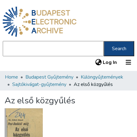
B
UDAPEST
E
LECTRONIC
A
RCHIVE
Search
(current
Log In
Home
Budapest Gyűjtemény
Különgyűjtemények
Communities & Collections
Sajtókivágat-gyűjtemény
Az első közgyűlés
All of DSpace
Az első közgyűlés
Statistics
About us