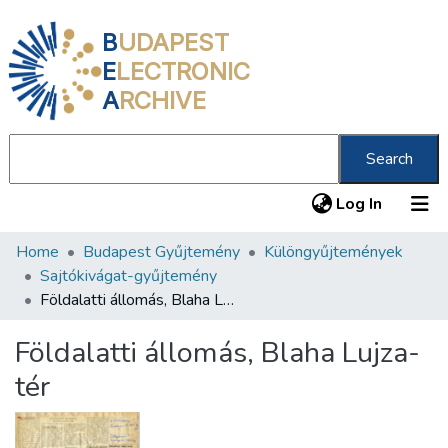
B
UDAPEST
E
LECTRONIC
A
RCHIVE
Search
(current
Log In
Home
Budapest Gyűjtemény
Különgyűjtemények
Communities & Collections
Sajtókivágat-gyűjtemény
All of DSpace
Földalatti állomás, Blaha Lujza-tér
Statistics
Földalatti állomás, Blaha Lujza-
About us
tér