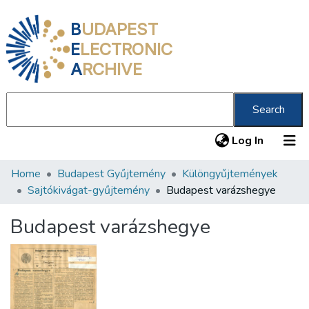
B
UDAPEST
E
LECTRONIC
A
RCHIVE
Search
(current
Log In
Home
Budapest Gyűjtemény
Különgyűjtemények
Communities & Collections
Sajtókivágat-gyűjtemény
Budapest varázshegye
All of DSpace
Budapest varázshegye
Statistics
About us