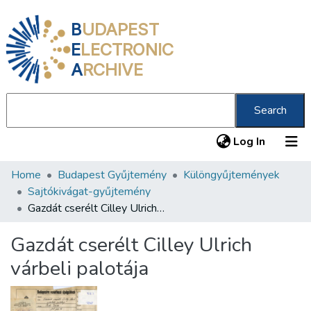
B
UDAPEST
E
LECTRONIC
A
RCHIVE
Search
(current
Log In
Home
Budapest Gyűjtemény
Különgyűjtemények
Communities & Collections
Sajtókivágat-gyűjtemény
All of DSpace
Gazdát cserélt Cilley Ulrich várbeli palotája
Statistics
Gazdát cserélt Cilley Ulrich
About us
várbeli palotája