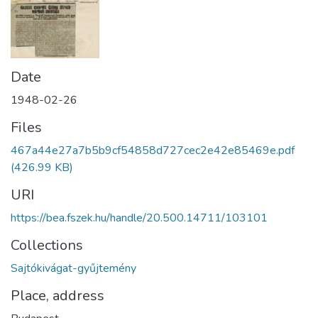
Date
1948-02-26
Files
467a44e27a7b5b9cf54858d727cec2e42e85469e.pdf
(426.99 KB)
URI
https://bea.fszek.hu/handle/20.500.14711/103101
Collections
Sajtókivágat-gyűjtemény
Place, address