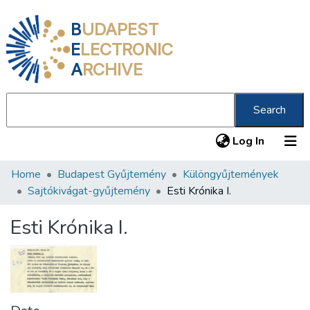
B
UDAPEST
E
LECTRONIC
A
RCHIVE
Search
(current
Log In
Home
Budapest Gyűjtemény
Különgyűjtemények
Communities & Collections
Sajtókivágat-gyűjtemény
Esti Krónika I.
All of DSpace
Esti Krónika I.
Statistics
About us