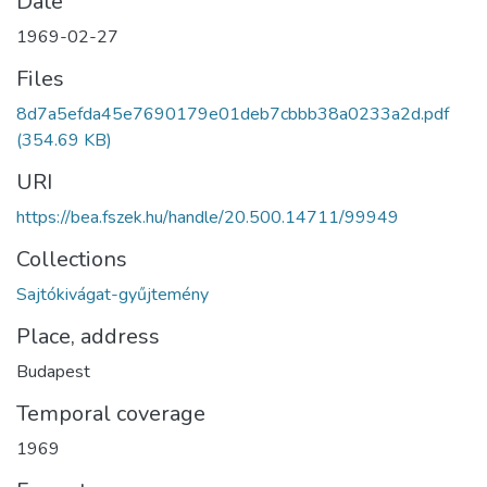
Date
1969-02-27
Files
8d7a5efda45e7690179e01deb7cbbb38a0233a2d.pdf
(354.69 KB)
URI
https://bea.fszek.hu/handle/20.500.14711/99949
Collections
Sajtókivágat-gyűjtemény
Place, address
Budapest
Temporal coverage
1969