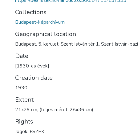
https://bea.fszek.hu/handle/20.500.14711/157393
Collections
Budapest-képarchívum
Geographical location
Budapest. 5. kerület. Szent István tér 1. Szent István-bazi
Date
[1930-as évek]
Creation date
1930
Extent
21x29 cm, (teljes méret: 28x36 cm)
Rights
Jogok: FSZEK