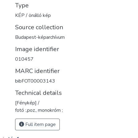
Type
KÉP / önálló kép
Source collection
Budapest-képarchívum
Image identifier
010457
MARC identifier
bibFOT00003143
Technical details
[Fénykép] /
fotó :,poz., monokróm ;
Full item page