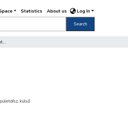
DSpace
Statistics
About us
Log In
Search
[Szent István bazilika szentélye]
pületdísz
,
külső