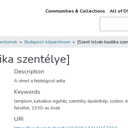
Communities & Collections
All of 
mentumok
Budapest-képarchívum
lika szentélye]
Description
A címet a feldolgozó adta
Keywords
templom
,
katolikus egyház
,
szentély
,
épületkép
,
szobor
,
é
felvétel
,
1930-as évek
URI