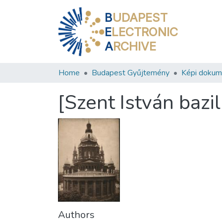
B
UDAPEST
E
LECTRONIC
A
RCHIVE
Home
Budapest Gyűjtemény
Képi doku
[Szent István bazi
Authors