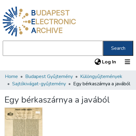
B
UDAPEST
E
LECTRONIC
A
RCHIVE
Search
(current
Log In
Home
Budapest Gyűjtemény
Különgyűjtemények
Communities & Collections
Sajtókivágat-gyűjtemény
Egy bérkaszárnya a javából
All of DSpace
Egy bérkaszárnya a javából
Statistics
About us