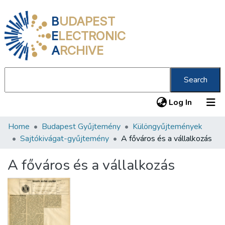
B
UDAPEST
E
LECTRONIC
A
RCHIVE
Search
(current
Log In
Home
Budapest Gyűjtemény
Különgyűjtemények
Communities & Collections
Sajtókivágat-gyűjtemény
A főváros és a vállalkozás
All of DSpace
A főváros és a vállalkozás
Statistics
About us