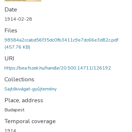
Date
1914-02-28
Files
98584a2ccabd56f35dc0fb3411c9e7dc66e3d82c.pdf
(457.76 KB)
URI
https://bea.fszek.hu/handle/20.500.14711/126192
Collections
Sajtókivágat-gyűjtemény
Place, address
Budapest
Temporal coverage
1914