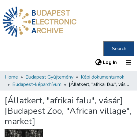
B
UDAPEST
E
LECTRONIC
A
RCHIVE
Search
(current
Log In
Home
Budapest Gyűjtemény
Képi dokumentumok
Communities & Collections
Budapest-képarchívum
[Állatkert, "afrikai falu", vásár] [Budapest Zoo, "African village", market]
All of DSpace
[Állatkert, "afrikai falu", vásár]
Statistics
[Budapest Zoo, "African village",
About us
market]