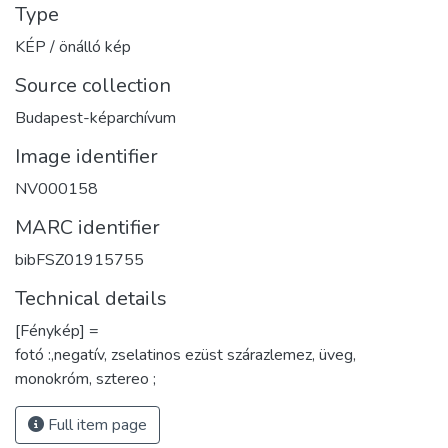
Type
KÉP / önálló kép
Source collection
Budapest-képarchívum
Image identifier
NV000158
MARC identifier
bibFSZ01915755
Technical details
[Fénykép] =
fotó :,negatív, zselatinos ezüst szárazlemez, üveg,
monokróm, sztereo ;
Full item page