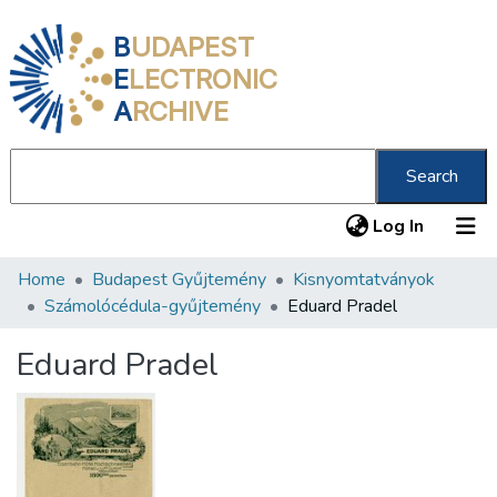
B
UDAPEST
E
LECTRONIC
A
RCHIVE
Search
(current
Log In
Home
Budapest Gyűjtemény
Kisnyomtatványok
Communities & Collections
Számolócédula-gyűjtemény
Eduard Pradel
All of DSpace
Eduard Pradel
Statistics
About us