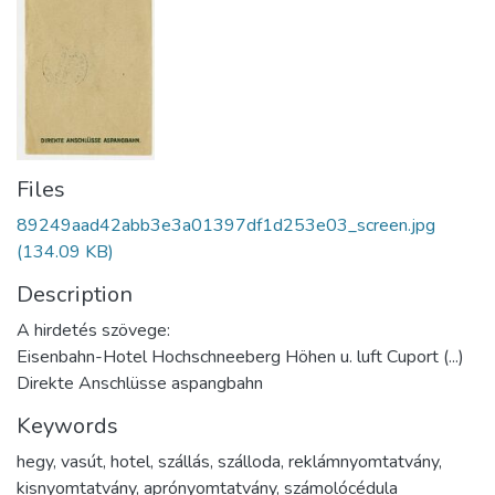
Files
89249aad42abb3e3a01397df1d253e03_screen.jpg
(134.09 KB)
Description
A hirdetés szövege:
Eisenbahn-Hotel Hochschneeberg Höhen u. luft Cuport (...)
Direkte Anschlüsse aspangbahn
Keywords
hegy
,
vasút
,
hotel
,
szállás
,
szálloda
,
reklámnyomtatvány
,
kisnyomtatvány
,
aprónyomtatvány
,
számolócédula