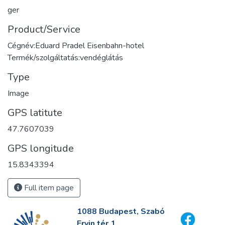
ger
Product/Service
Cégnév:Eduard Pradel Eisenbahn-hotel
Termék/szolgáltatás:vendéglátás
Type
Image
GPS latitute
47.7607039
GPS longitude
15.8343394
Full item page
1088 Budapest, Szabó
Ervin tér 1.