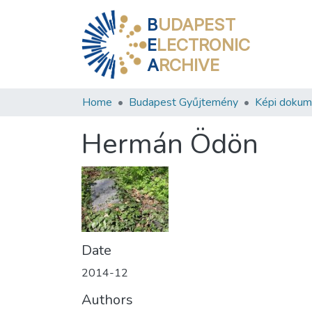
B
UDAPEST
E
LECTRONIC
A
RCHIVE
Home
Budapest Gyűjtemény
Képi doku
Hermán Ödön
Date
2014-12
Authors