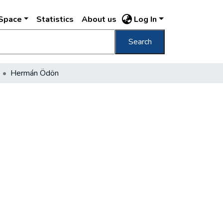
DSpace
Statistics
About us
Log In
Search
Hermán Ödön