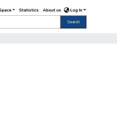
DSpace
Statistics
About us
Log In
Search