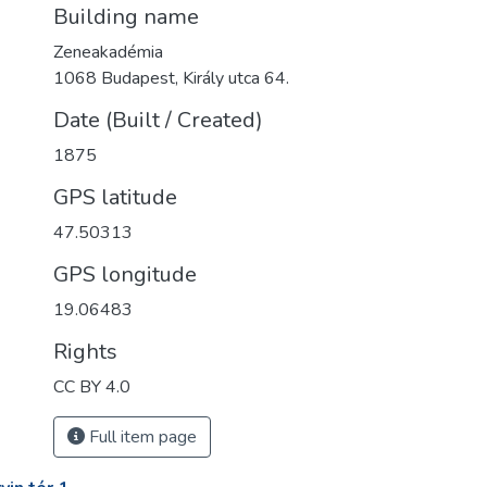
Building name
Zeneakadémia
1068 Budapest, Király utca 64.
Date (Built / Created)
1875
GPS latitude
47.50313
GPS longitude
19.06483
Rights
CC BY 4.0
Full item page