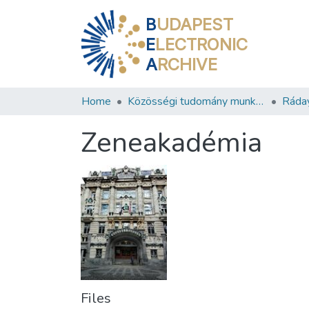
B
UDAPEST
E
LECTRONIC
A
RCHIVE
Home
Közösségi tudomány munkacsoport
Ráday
Zeneakadémia
Files