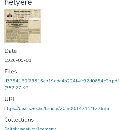
helyére
Date
1926-09-01
Files
d3794150f69316ab19eda4b224f4fc92d0694c0b.pdf
(352.27 KB)
URI
https://bea.fszek.hu/handle/20.500.14711/127686
Collections
Sajtókivágat-gyűjtemény