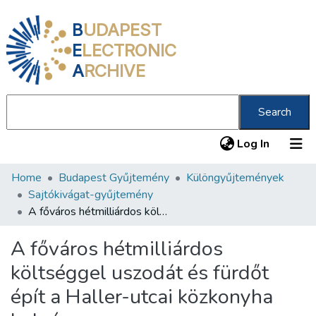
B
UDAPEST
E
LECTRONIC
A
RCHIVE
Search
(current
Log In
Home
Budapest Gyűjtemény
Különgyűjtemények
Communities & Collections
Sajtókivágat-gyűjtemény
All of DSpace
A főváros hétmilliárdos költséggel uszodát és fürdőt épít a Haller-utcai közkonyha helyére
Statistics
A főváros hétmilliárdos
About us
költséggel uszodát és fürdőt
épít a Haller-utcai közkonyha