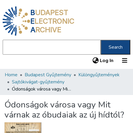
B
UDAPEST
E
LECTRONIC
A
RCHIVE
Search
(current
Log In
Home
Budapest Gyűjtemény
Különgyűjtemények
Communities & Collections
Sajtókivágat-gyűjtemény
All of DSpace
Ódonságok városa vagy Mit várnak az óbudaiak az új hídtól?
Statistics
Ódonságok városa vagy Mit
About us
várnak az óbudaiak az új hídtól?