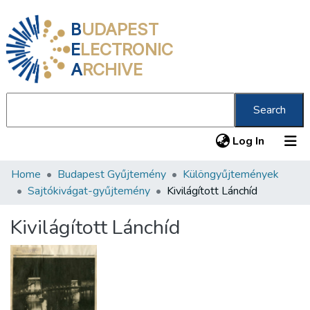
B
UDAPEST
E
LECTRONIC
A
RCHIVE
Search
(current
Log In
Home
Budapest Gyűjtemény
Különgyűjtemények
Communities & Collections
Sajtókivágat-gyűjtemény
Kivilágított Lánchíd
All of DSpace
Kivilágított Lánchíd
Statistics
About us