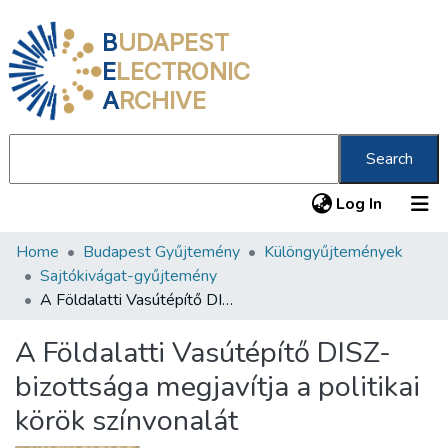
B
UDAPEST
E
LECTRONIC
A
RCHIVE
Search
(current
Log In
Home
Budapest Gyűjtemény
Különgyűjtemények
Communities & Collections
Sajtókivágat-gyűjtemény
All of DSpace
A Földalatti Vasútépítő DISZ-bizottsága megjavítja a politikai körök színvonalát
Statistics
A Földalatti Vasútépítő DISZ-
About us
bizottsága megjavítja a politikai
körök színvonalát