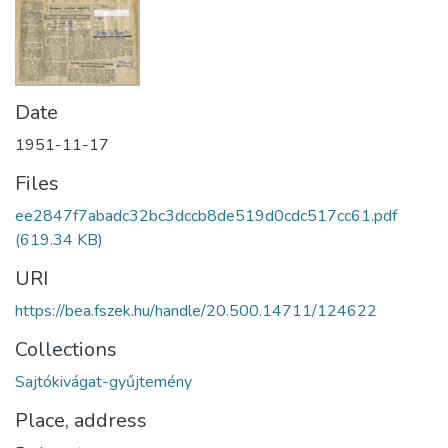
Date
1951-11-17
Files
ee2847f7abadc32bc3dccb8de519d0cdc517cc61.pdf
(619.34 KB)
URI
https://bea.fszek.hu/handle/20.500.14711/124622
Collections
Sajtókivágat-gyűjtemény
Place, address