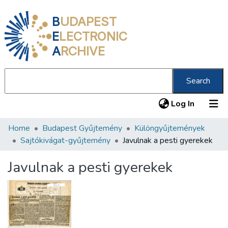
B
UDAPEST
E
LECTRONIC
A
RCHIVE
Search
(current
Log In
Home
Budapest Gyűjtemény
Különgyűjtemények
Communities & Collections
Sajtókivágat-gyűjtemény
Javulnak a pesti gyerekek
All of DSpace
Javulnak a pesti gyerekek
Statistics
About us