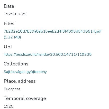
Date
1925-03-25
Files
7b282e18d7b39a8a51beeb2d4f9f4999d5438514.pdf
(1.22 MB)
URI
https://bea.fszek.hu/handle/20.500.14711/119938
Collections
Sajtókivágat-gyűjtemény
Place, address
Budapest
Temporal coverage
1925