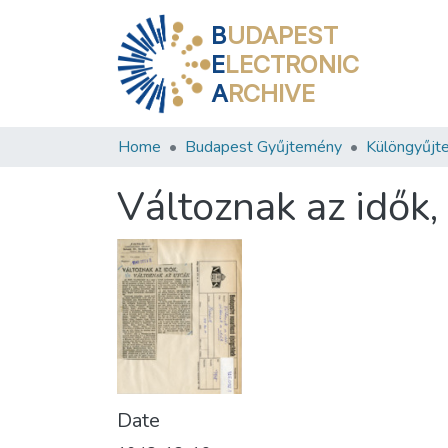
B
UDAPEST
E
LECTRONIC
A
RCHIVE
Home
Budapest Gyűjtemény
Különgyűjt
Változnak az idők,
Date