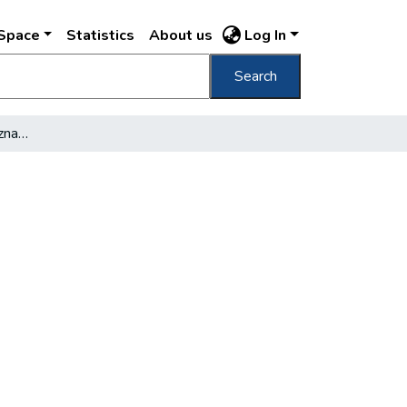
DSpace
Statistics
About us
Log In
Search
Változnak az idők, változnak az utcák