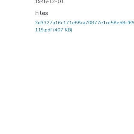
1948-12-10
Files
3d3327a16c171e88ca70877e1ce58e58cf6
119.pdf
(407 KB)