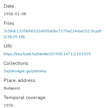
Date
1956-01-08
Files
3c58dc1205666932a505d0bc7270a224cba15216.pdf
(138.05 KB)
URI
https://bea.fszek.hu/handle/20.500.14711/101025
Collections
Sajtókivágat-gyűjtemény
Place, address
Budapest
Temporal coverage
1956