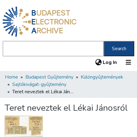
B
UDAPEST
E
LECTRONIC
A
RCHIVE
Search
(current
Log In
Home
Budapest Gyűjtemény
Különgyűjtemények
Communities & Collections
Sajtókivágat-gyűjtemény
All of DSpace
Teret neveztek el Lékai Jánosról
Statistics
Teret neveztek el Lékai Jánosról
About us