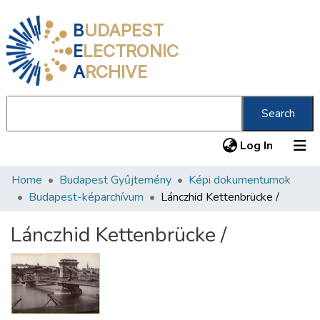
B
UDAPEST
E
LECTRONIC
A
RCHIVE
Search
(current
Log In
Home
Budapest Gyűjtemény
Képi dokumentumok
Communities & Collections
Budapest-képarchívum
Lánczhid Kettenbrücke /
All of DSpace
Lánczhid Kettenbrücke /
Statistics
About us