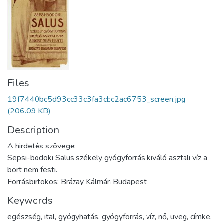
Files
19f7440bc5d93cc33c3fa3cbc2ac6753_screen.jpg
(206.09 KB)
Description
A hirdetés szövege:
Sepsi-bodoki Salus székely gyógyforrás kiváló asztali víz a
bort nem festi.
Forrásbirtokos: Brázay Kálmán Budapest
Keywords
egészség
,
ital
,
gyógyhatás
,
gyógyforrás
,
víz
,
nő
,
üveg
,
címke
,