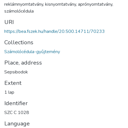
reklámnyomtatvány
,
kisnyomtatvány
,
aprónyomtatvány
,
számolócédula
URI
https://bea.fszek.hu/handle/20.500.14711/70233
Collections
Számolócédula-gyűjtemény
Place, address
Sepsibodok
Extent
1 lap
Identifier
SZC C 1028
Language