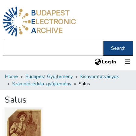
B
UDAPEST
E
LECTRONIC
A
RCHIVE
Search
(current
Log In
Home
Budapest Gyűjtemény
Kisnyomtatványok
Communities & Collections
Számolócédula-gyűjtemény
Salus
All of DSpace
Salus
Statistics
About us