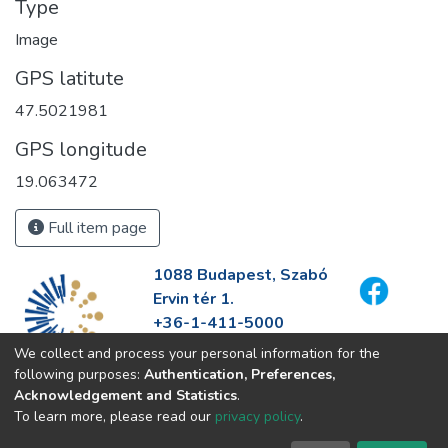
Type
Image
GPS latitute
47.5021981
GPS longitude
19.063472
Full item page
1088 Budapest, Szabó
Ervin tér 1.
+36-1-411-5000
info@fszek.hu
We collect and process your personal information for the
https://fszek.hu
following purposes:
Authentication, Preferences,
Acknowledgement and Statistics
.
To learn more, please read our
privacy policy
.