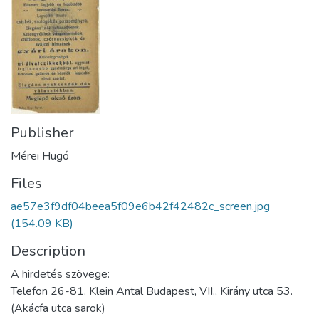
Publisher
Mérei Hugó
Files
ae57e3f9df04beea5f09e6b42f42482c_screen.jpg
(154.09 KB)
Description
A hirdetés szövege:
Telefon 26-81. Klein Antal Budapest, VII., Kirány utca 53.
(Akácfa utca sarok)