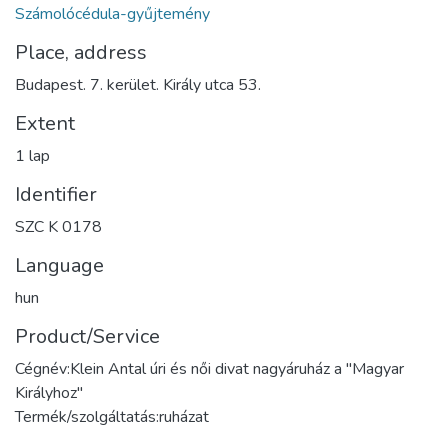
Számolócédula-gyűjtemény
Place, address
Budapest. 7. kerület. Király utca 53.
Extent
1 lap
Identifier
SZC K 0178
Language
hun
Product/Service
Cégnév:Klein Antal úri és női divat nagyáruház a "Magyar
Királyhoz"
Termék/szolgáltatás:ruházat