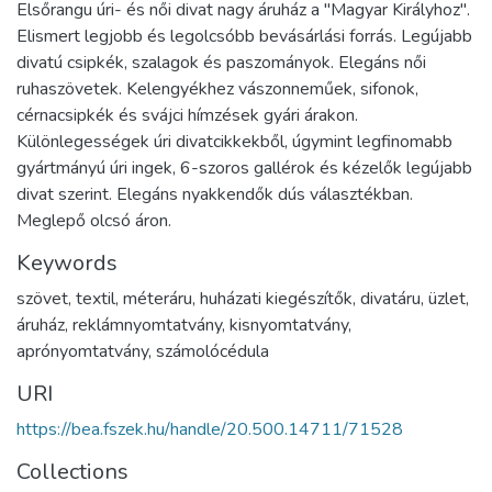
Elsőrangu úri- és női divat nagy áruház a "Magyar Királyhoz".
Elismert legjobb és legolcsóbb bevásárlási forrás. Legújabb
divatú csipkék, szalagok és paszományok. Elegáns női
ruhaszövetek. Kelengyékhez vászonneműek, sifonok,
cérnacsipkék és svájci hímzések gyári árakon.
Különlegességek úri divatcikkekből, úgymint legfinomabb
gyártmányú úri ingek, 6-szoros gallérok és kézelők legújabb
divat szerint. Elegáns nyakkendők dús választékban.
Meglepő olcsó áron.
Keywords
szövet
,
textil
,
méteráru
,
huházati kiegészítők
,
divatáru
,
üzlet
,
áruház
,
reklámnyomtatvány
,
kisnyomtatvány
,
aprónyomtatvány
,
számolócédula
URI
https://bea.fszek.hu/handle/20.500.14711/71528
Collections