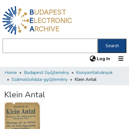
B
UDAPEST
E
LECTRONIC
A
RCHIVE
Search
(current
Log In
Home
Budapest Gyűjtemény
Kisnyomtatványok
Communities & Collections
Számolócédula-gyűjtemény
Klein Antal
All of DSpace
Klein Antal
Statistics
About us