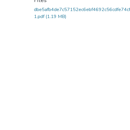
Files
dbe5afb4de7c57152ec6ebf4692c56cdfe74c
1.pdf
(1.19 MB)