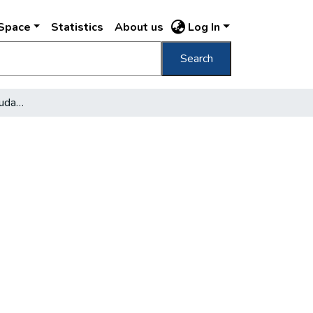
DSpace
Statistics
About us
Log In
Search
A nuncius bevonulása Budapestre