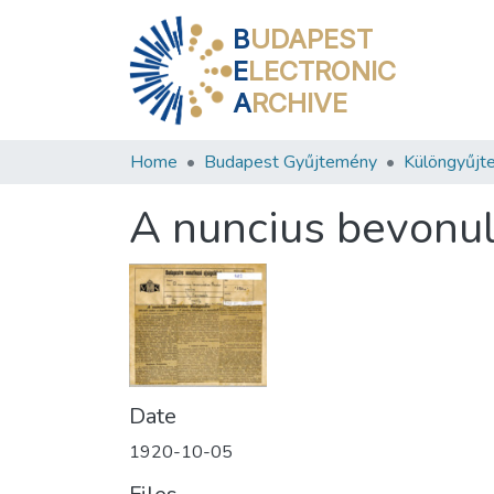
B
UDAPEST
E
LECTRONIC
A
RCHIVE
Home
Budapest Gyűjtemény
Különgyűjt
A nuncius bevonu
Date
1920-10-05