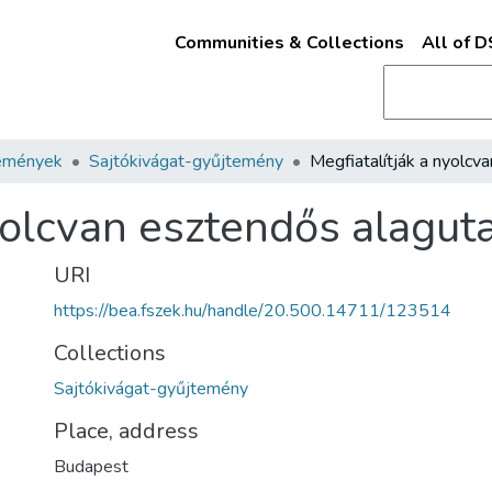
Communities & Collections
All of 
emények
Sajtókivágat-gyűjtemény
yolcvan esztendős alagut
URI
https://bea.fszek.hu/handle/20.500.14711/123514
Collections
Sajtókivágat-gyűjtemény
Place, address
Budapest