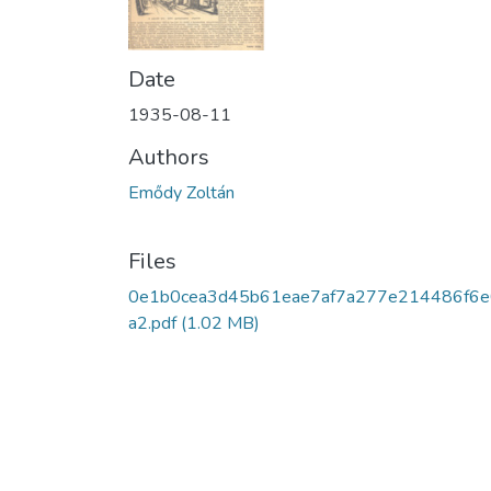
Date
1935-08-11
Authors
Emődy Zoltán
Files
0e1b0cea3d45b61eae7af7a277e214486f6e
a2.pdf
(1.02 MB)