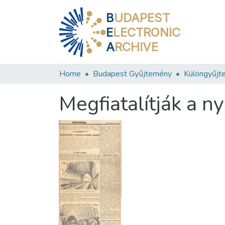
B
UDAPEST
E
LECTRONIC
A
RCHIVE
Home
Budapest Gyűjtemény
Különgyűjt
Megfiatalítják a n