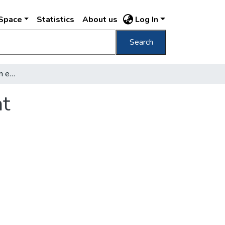
DSpace
Statistics
About us
Log In
Search
Megfiatalítják a nyolcvan esztendős alagutat
at