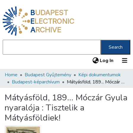
B
UDAPEST
E
LECTRONIC
A
RCHIVE
Search
(current
Log In
Home
Budapest Gyűjtemény
Képi dokumentumok
Communities & Collections
Budapest-képarchívum
Mátyásföld, 189... Móczár Gyula nyaralója : Tisztelik a Mátyásföldiek!
All of DSpace
Mátyásföld, 189... Móczár Gyula
Statistics
nyaralója : Tisztelik a
About us
Mátyásföldiek!