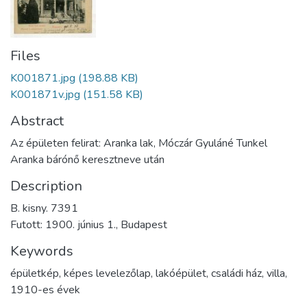
Files
K001871.jpg
(198.88 KB)
K001871v.jpg
(151.58 KB)
Abstract
Az épületen felirat: Aranka lak, Móczár Gyuláné Tunkel
Aranka bárónő keresztneve után
Description
B. kisny. 7391
Futott: 1900. június 1., Budapest
Keywords
épületkép
,
képes levelezőlap
,
lakóépület
,
családi ház
,
villa
,
1910-es évek