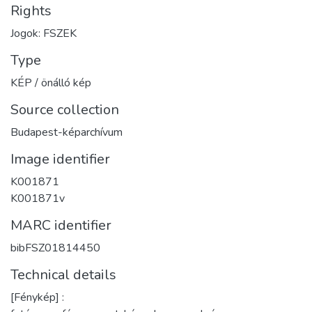
Rights
Jogok: FSZEK
Type
KÉP / önálló kép
Source collection
Budapest-képarchívum
Image identifier
K001871
K001871v
MARC identifier
bibFSZ01814450
Technical details
[Fénykép] :