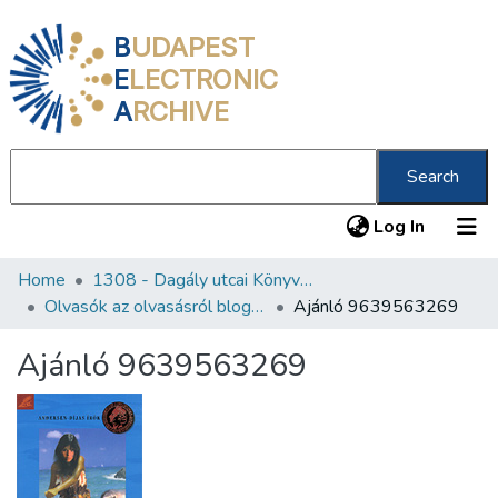
B
UDAPEST
E
LECTRONIC
A
RCHIVE
Search
(current
Log In
Home
1308 - Dagály utcai Könyvtár
Communities & Collections
Olvasók az olvasásról blog könyvajánlói
Ajánló 9639563269
All of DSpace
Ajánló 9639563269
Statistics
About us