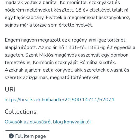
madarak voltak a barátai. Kormorántoll szoknyákat és
hódprém mellényeket készített. 18 év elteltével talált rá
egy hajóskapitány. Elvitték a megmenekült asszonyokhoz,
sajnos már a törzse sem értette nyelvét.
Engem nagyon megrázott ez a regény, ami igaz történet
alapján íródott. Az indián nő 1835-től 1853-ig élt egyedül a
szigeten. Szent Miklós magányos asszonyát egy dombon
temették el. Kormorán szoknyáját Rómába küldték.
Azoknak ajánlom ezt a könyvet, akik szeretnek olvasni, és
szeretik az izgalmas, megható történeteket.
URI
https://bea.fszek.hu/handle/20.500.14711/52071
Collections
Olvasók az olvasásról blog könyvajánlói
Full item page