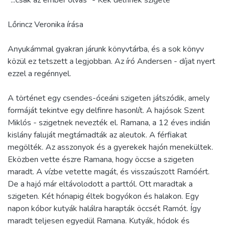
"...csak az ember olvas" - Kék delfinek szigete
Lőrincz Veronika írása
Anyukámmal gyakran járunk könyvtárba, és a sok könyv
közül ez tetszett a legjobban. Az író Andersen - díjat nyert
ezzel a regénnyel.
A történet egy csendes-óceáni szigeten játszódik, amely
formáját tekintve egy delfinre hasonlít. A hajósok Szent
Miklós - szigetnek nevezték el. Ramana, a 12 éves indián
kislány faluját megtámadták az aleutok. A férfiakat
megölték. Az asszonyok és a gyerekek hajón menekültek.
Eközben vette észre Ramana, hogy öccse a szigeten
maradt. A vízbe vetette magát, és visszaúszott Ramóért.
De a hajó már eltávolodott a parttól. Ott maradtak a
szigeten. Két hónapig éltek bogyókon és halakon. Egy
napon kóbor kutyák halálra harapták öccsét Ramót. Így
maradt teljesen egyedül Ramana. Kutyák, hódok és