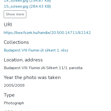
14_screen.jpg
(154.67 KB)
15_screen.jpg
(284.43 KB)
Show more
URI
https://bea.fszek.hu/handle/20.500.14711/62142
Collections
Budapest VIII Fiumei út sírkert 1. rész
Location, address
Budapest VIII. Fiumei úti Sírkert 11/1. parcella
Year the photo was taken
2005/2009
Type
Photograph