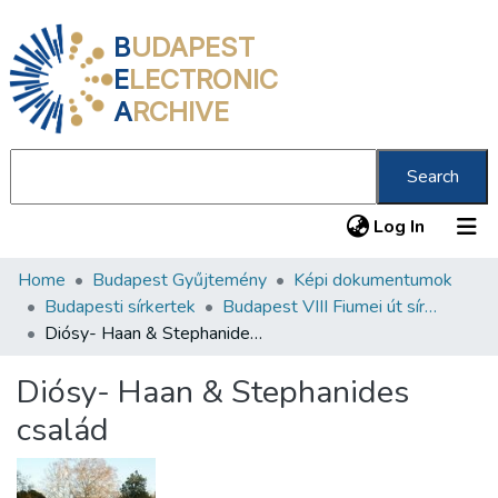
B
UDAPEST
E
LECTRONIC
A
RCHIVE
Search
(current
Log In
Home
Budapest Gyűjtemény
Képi dokumentumok
Communities & Collections
Budapesti sírkertek
Budapest VIII Fiumei út sírkert 1. rész
All of DSpace
Diósy- Haan & Stephanides család
Statistics
Diósy- Haan & Stephanides
About us
család