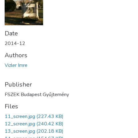
Date
2014-12
Authors
Vizler Imre
Publisher
FSZEK Budapest Gyűjtemény
Files
11_screen.jpg
(227.43 KB)
12_screen.jpg
(240.42 KB)
13_screen.jpg
(202.18 KB)