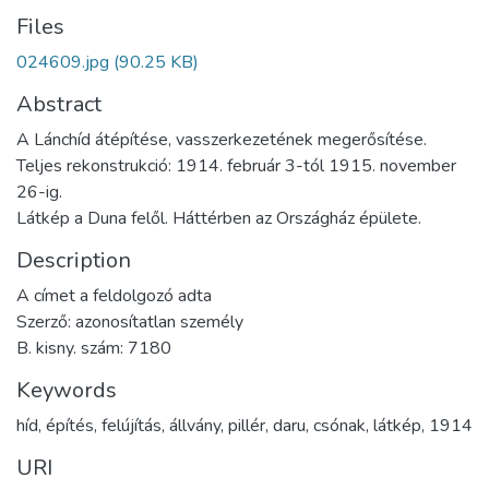
Files
024609.jpg
(90.25 KB)
Abstract
A Lánchíd átépítése, vasszerkezetének megerősítése.
Teljes rekonstrukció: 1914. február 3-tól 1915. november
26-ig.
Látkép a Duna felől. Háttérben az Országház épülete.
Description
A címet a feldolgozó adta
Szerző: azonosítatlan személy
B. kisny. szám: 7180
Keywords
híd
,
építés
,
felújítás
,
állvány
,
pillér
,
daru
,
csónak
,
látkép
,
1914
URI