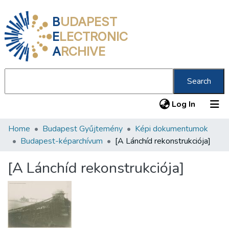
B
UDAPEST
E
LECTRONIC
A
RCHIVE
Search
(current
Log In
Home
Budapest Gyűjtemény
Képi dokumentumok
Communities & Collections
Budapest-képarchívum
[A Lánchíd rekonstrukciója]
All of DSpace
[A Lánchíd rekonstrukciója]
Statistics
About us