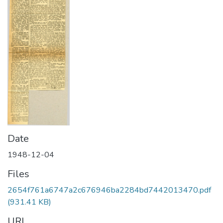
Date
1948-12-04
Files
2654f761a6747a2c676946ba2284bd7442013470.pdf
(931.41 KB)
URI