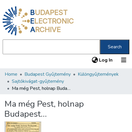
B
UDAPEST
E
LECTRONIC
A
RCHIVE
Search
(current
Log In
Home
Budapest Gyűjtemény
Különgyűjtemények
Communities & Collections
Sajtókivágat-gyűjtemény
All of DSpace
Ma még Pest, holnap Budapest…
Statistics
Ma még Pest, holnap
About us
Budapest…