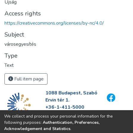
Újság
Access rights
https://creativecommons.org/licenses/by-nc/4.0/
Subject
városegyesítés
Type
Text
Full item page
1088 Budapest, Szabó
Ervin tér 1.
+36-1-411-5000
info@fszek.hu
We collect and process your personal information for the
https://fszek.hu
following purposes:
Authentication, Preferences,
Acknowledgement and Statistics
.