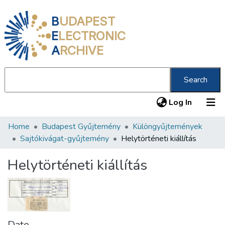
B
UDAPEST
E
LECTRONIC
A
RCHIVE
Search
(current
Log In
Home
Budapest Gyűjtemény
Különgyűjtemények
Communities & Collections
Sajtókivágat-gyűjtemény
Helytörténeti kiállítás
All of DSpace
Helytörténeti kiállítás
Statistics
About us
Date