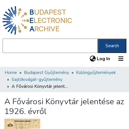
B
UDAPEST
E
LECTRONIC
A
RCHIVE
Search
(current
Log In
Home
Budapest Gyűjtemény
Különgyűjtemények
Communities & Collections
Sajtókivágat-gyűjtemény
All of DSpace
A Fővárosi Könyvtár jelentése az 1926. évről
Statistics
A Fővárosi Könyvtár jelentése az
About us
1926. évről