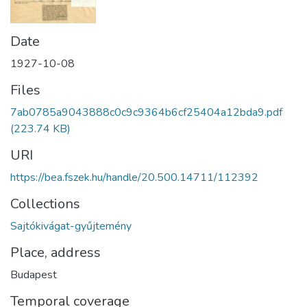
Date
1927-10-08
Files
7ab0785a9043888c0c9c9364b6cf25404a12bda9.pdf
(223.74 KB)
URI
https://bea.fszek.hu/handle/20.500.14711/112392
Collections
Sajtókivágat-gyűjtemény
Place, address
Budapest
Temporal coverage