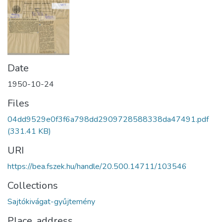
Date
1950-10-24
Files
04dd9529e0f3f6a798dd2909728588338da47491.pdf
(331.41 KB)
URI
https://bea.fszek.hu/handle/20.500.14711/103546
Collections
Sajtókivágat-gyűjtemény
Place, address