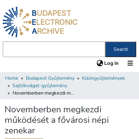
B
UDAPEST
E
LECTRONIC
A
RCHIVE
Search
(current
Log In
Home
Budapest Gyűjtemény
Különgyűjtemények
Communities & Collections
Sajtókivágat-gyűjtemény
All of DSpace
Novemberben megkezdi működését a fővárosi népi zenekar
Statistics
Novemberben megkezdi
About us
működését a fővárosi népi
zenekar