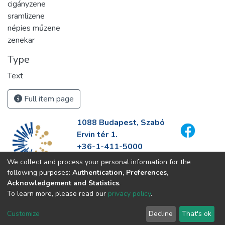
cigányzene
sramlizene
népies műzene
zenekar
Type
Text
Full item page
1088 Budapest, Szabó
Ervin tér 1.
+36-1-411-5000
info@fszek.hu
We collect and process your personal information for the
https://fszek.hu
following purposes:
Authentication, Preferences,
Acknowledgement and Statistics
.
To learn more, please read our
privacy policy
.
Customize
Decline
That's ok