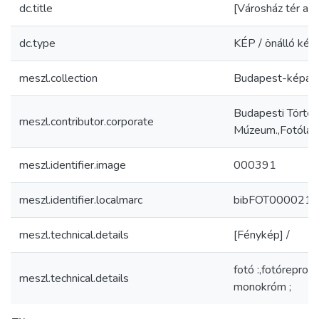
dc.title
[Városház tér a p
dc.type
KÉP / önálló kép
meszl.collection
Budapest-képar
Budapesti Történ
meszl.contributor.corporate
Múzeum.,Fotólab
meszl.identifier.image
000391
meszl.identifier.localmarc
bibFOT000021
meszl.technical.details
[Fénykép] /
fotó :,fotóreprodu
meszl.technical.details
monokróm ;