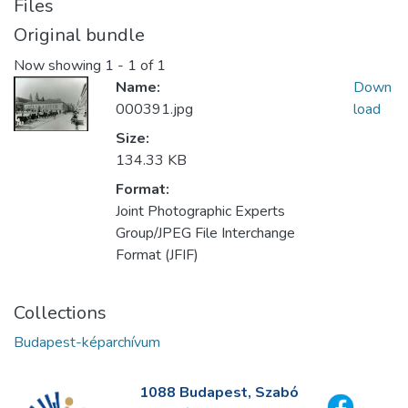
Files
Original bundle
Now showing
1 - 1 of 1
Name:
Down
000391.jpg
load
Size:
134.33 KB
Format:
Joint Photographic Experts
Group/JPEG File Interchange
Format (JFIF)
Collections
Budapest-képarchívum
1088 Budapest, Szabó