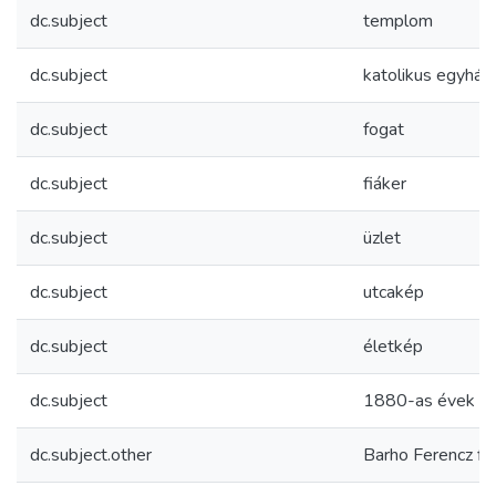
dc.subject
templom
dc.subject
katolikus egyház
dc.subject
fogat
dc.subject
fiáker
dc.subject
üzlet
dc.subject
utcakép
dc.subject
életkép
dc.subject
1880-as évek
dc.subject.other
Barho Ferencz fi