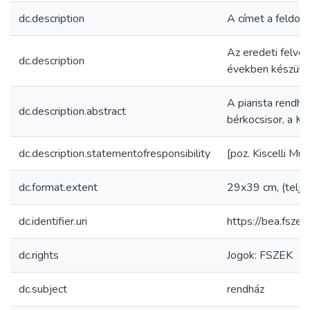
dc.description
A címet a feldol
Az eredeti felvé
dc.description
években készült
A piarista rendhá
dc.description.abstract
bérkocsisor, a Kö
dc.description.statementofresponsibility
[poz. Kiscelli Múz.
dc.format.extent
29x39 cm, (telje
dc.identifier.uri
https://bea.fsz
dc.rights
Jogok: FSZEK
dc.subject
rendház