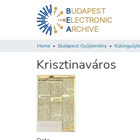
B
UDAPEST
E
LECTRONIC
A
RCHIVE
Home
Budapest Gyűjtemény
Különgyűjt
Krisztinaváros