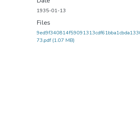
Date
1935-01-13
Files
9ed9f340814f59091313cdf61bba1cbda133
73.pdf
(1.07 MB)