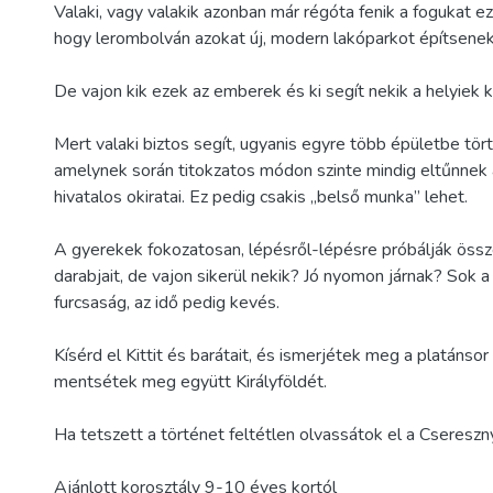
Valaki, vagy valakik azonban már régóta fenik a fogukat e
hogy lerombolván azokat új, modern lakóparkot építsenek
De vajon kik ezek az emberek és ki segít nekik a helyiek 
Mert valaki biztos segít, ugyanis egyre több épületbe tör
amelynek során titokzatos módon szinte mindig eltűnnek
hivatalos okiratai. Ez pedig csakis „belső munka” lehet.
A gyerekek fokozatosan, lépésről-lépésre próbálják össze
darabjait, de vajon sikerül nekik? Jó nyomon járnak? Sok a
furcsaság, az idő pedig kevés.
Kísérd el Kittit és barátait, és ismerjétek meg a platánsor 
mentsétek meg együtt Királyföldét.
Ha tetszett a történet feltétlen olvassátok el a Cseresznye
Ajánlott korosztály 9-10 éves kortól