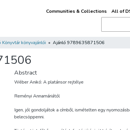
Communities & Collections
All of 
 Könyvtár könyvajánlói
Ajánló 9789635871506
71506
Abstract
Wéber Anikó: A platánsor rejtélye
Reményi Annamáriától
Igen, jól gondoljátok a címből, ismételten egy nyomozásb
belecsöppenni.