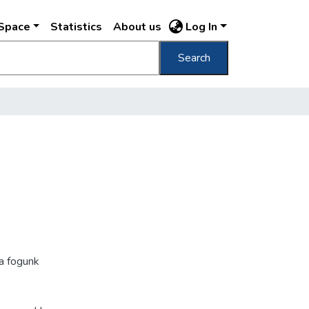
DSpace
Statistics
About us
Log In
Search
a fogunk