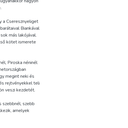
, ugyanakkor nagyon
.
y a Cseresznyeliget
 barátaival Biankával
 sok más lakójával.
lső kötet ismerete
nél, Piroska néninél
émetországban
gy megint neki és
és rejtvényekkel teli
ön veszi kezdetét.
s szebbnél, szebb
lkezik, amelyek