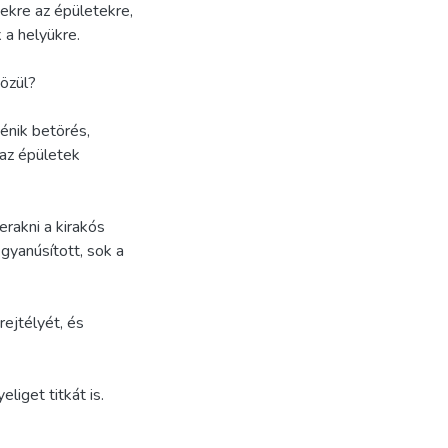
zekre az épületekre,
 a helyükre.
közül?
ténik betörés,
 az épületek
rakni a kirakós
 gyanúsított, sok a
rejtélyét, és
liget titkát is.