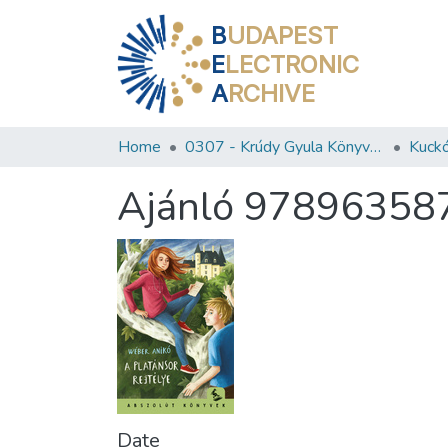
B
UDAPEST
E
LECTRONIC
A
RCHIVE
Home
0307 - Krúdy Gyula Könyvtár
Kuckó
Ajánló 97896358
Date