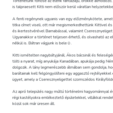
Történetünk főhőse az élénk fantáziájú, örökké álmodozó
is talpraesett Kitti nem először kerül váratlan helyzetekbe
A fenti regénynek ugyanis van egy előzménykötete, amel
titka címet viseli, ott már megismerkedhettünk Kittivel és
és ikertestvérével Barnabással, valamint Cseresznyeliget
Ugyanakkor a történet teljesen érhető, és olvasható az e
nélkül is. Bátran vágjunk is bele☺.
Kitti ismételten nagybátyjánál, Ákos bácsinál és feleségé
tölti a nyarat, míg anyukája Kanadában, apukája pedig N
dolgozik. A lány legmerészebb álmában sem gondolja, ho
barátainak kell felgöngyölíteni egy aggasztó rejtélyekkel 
ügyet, amely a Cseresznyeligettel szomszédos Királyföld
Az apró település nagy múltú történelmi hagyománnyal é
régi kastélyokra emlékeztető épületekkel, villákkal rende
közül sok már üresen áll.