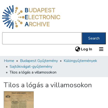
B
UDAPEST
E
LECTRONIC
A
RCHIVE
Search
(current
Log In
Home
Budapest Gyűjtemény
Különgyűjtemények
Communities & Collections
Sajtókivágat-gyűjtemény
All of DSpace
Tilos a lógás a villamosokon
Statistics
Tilos a lógás a villamosokon
About us