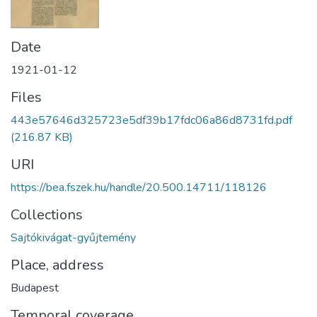
Date
1921-01-12
Files
443e57646d325723e5df39b17fdc06a86d8731fd.pdf
(216.87 KB)
URI
https://bea.fszek.hu/handle/20.500.14711/118126
Collections
Sajtókivágat-gyűjtemény
Place, address
Budapest
Temporal coverage