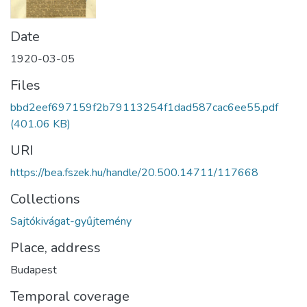
Date
1920-03-05
Files
bbd2eef697159f2b79113254f1dad587cac6ee55.pdf
(401.06 KB)
URI
https://bea.fszek.hu/handle/20.500.14711/117668
Collections
Sajtókivágat-gyűjtemény
Place, address
Budapest
Temporal coverage