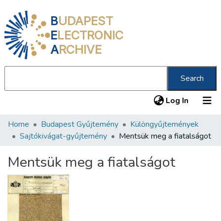
B
UDAPEST
E
LECTRONIC
A
RCHIVE
Search
(current
Log In
Home
Budapest Gyűjtemény
Különgyűjtemények
Communities & Collections
Sajtókivágat-gyűjtemény
Mentsük meg a fiatalságot
All of DSpace
Mentsük meg a fiatalságot
Statistics
About us