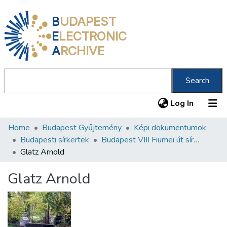
B
UDAPEST
E
LECTRONIC
A
RCHIVE
Search
(current
Log In
Home
Budapest Gyűjtemény
Képi dokumentumok
Communities & Collections
Budapesti sírkertek
Budapest VIII Fiumei út sírkert 3. rész
All of DSpace
Glatz Arnold
Statistics
Glatz Arnold
About us